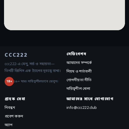
CCC222
নেভিগেশন
আমাদের সম্পর্কে
ccc222-এ মেনু, সার্চ ও সহায়তা—
তিনটি জিনিস এক ট্যাপের দূরত্বে রাখা।
নিয়ম ও শর্তাবলী
গোপনীয়তা নীতি
১৮+ মাত্র। দায়িত্বশীলভাবে খেলুন।
18+
দায়িত্বশীল খেলা
গ্রাহক সেবা
আমাদের সাথে যোগাযোগ
নিবন্ধন
info@ccc222.club
প্রবেশ করুন
অ্যাপ