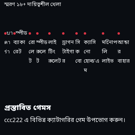
স্মরণ ১৮+ দায়িত্বশীল খেলা
บา
স্পীড
คา
ব্যাকা
রো
স্পীড
লাই
ড্রাগন
সি
ক্যাসি
মনিোপ
আন্ডা
ร่า
রেট
লে
রুলে
টিং
টাইগা
ক
নো
লি
র
ট
ট
রুলেট
র
বো
হোল্ড'এ
লাইভ
বাহার
ম
প্রস্তাবিত গেমস
ccc222 এ বিভিন্ন ক্যাটাগরির গেম উপভোগ করুন।