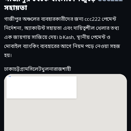
সহায়তা
গাজীপুর অঞ্চলের ব্যবহারকারীদের জন্য ccc222 পেমেন্ট
নির্দেশনা, অ্যাকাউন্ট সহায়তা এবং দায়িত্বশীল খেলার তথ্য
এক জায়গায় সাজিয়ে দেয়। bKash, স্থানীয় পেমেন্ট ও
মোবাইল ব্যাংকিং ব্যবহারের আগে নিয়ম পড়ে নেওয়া সহজ
হয়।
ঢাকা
চট্টগ্রাম
সিলেট
খুলনা
রাজশাহী