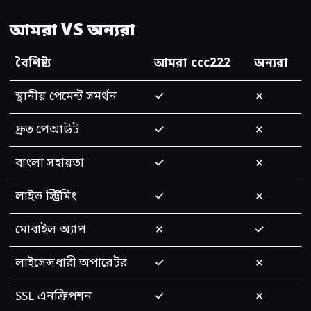
আমরা VS অন্যরা
বৈশিষ্ট্য
আমরা ccc222
অন্যরা
স্থানীয় পেমেন্ট সমর্থন
✓
✗
দ্রুত পেআউট
✓
✗
বাংলা সহায়তা
✓
✗
লাইভ স্ট্রিমিং
✓
✗
মোবাইল অ্যাপ
✗
✓
লাইসেন্সধারী অপারেটর
✓
✗
SSL এনক্রিপশন
✓
✗