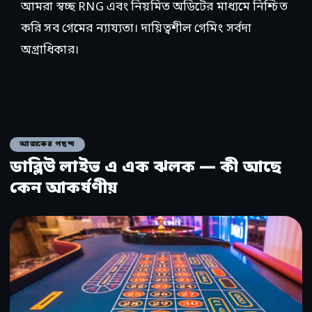
আমরা স্বচ্ছ RNG এবং নিয়মিত অডিটের মাধ্যমে নিশ্চিত
করি সব গেমের ন্যায্যতা। দায়িত্বশীল গেমিং সর্বদা
অগ্রাধিকার।
আজকের পছন্দ
ডাব্লিউ লাইভ এ এক ঝলক — কী আছে
কেন আকর্ষণীয়