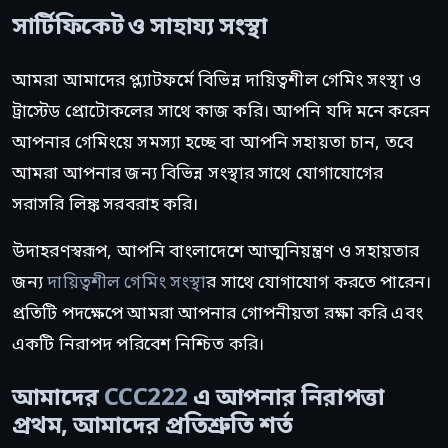
সার্টিফিকেট ও সাহায্য সংস্থা
আমরা আমাদের প্ল্যাটফর্মে বিভিন্ন দায়িত্বশীল গেমিং সংস্থা ও
ট্রাস্টেড প্রোটোকলের সাথে কাজ করি। আপনি যদি মনে করেন
আপনার গেমিংয়ে সমস্যা হচ্ছে বা আপনি সহায়তা চান, তবে
আমরা আপনার জন্য বিভিন্ন সংস্থার সাথে যোগাযোগের
সরাসরি লিঙ্ক সরবরাহ করি।
উদাহরণস্বরূপ, আপনি বাংলাদেশে আত্মনিয়ন্ত্রণ ও সহায়তার
জন্য
দায়িত্বশীল গেমিং সংস্থা
র সাথে যোগাযোগ করতে পারেন।
প্রতিটি পদক্ষেপে আমরা আপনার গোপনীয়তা রক্ষা করি এবং
একটি নিরাপদ পরিবেশ নিশ্চিত করি।
আমাদের
CCC222
এ আপনার নিরাপত্তা
প্রথম, আমাদের প্রতিশ্রুতি শর্ত