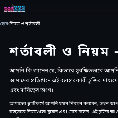
ccc222
হোম
›
নিয়ম ও শর্তাবলী
শর্তাবলী ও নিয়ম 
আপনি কি জানেন যে, কিভাবে সুরক্ষিতভাবে আপন
আমাদের প্রতিষ্ঠানে এই ব্যবহারকারী চুক্তির মাধ্
এবং দায়িত্বের অংশ।
আমাদের প্ল্যাটফর্মে আপনি যখন নিবন্ধন করবেন, তখন আপন
স্বচ্ছভাবে নিয়মগুলো বুঝেন এবং মেনে চলেন। এই চুক্তির আ