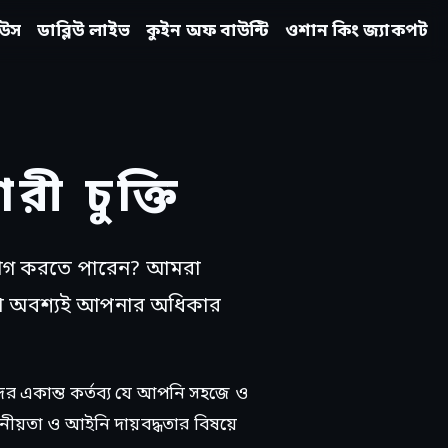
িউস
ডাব্লিউ লাইভ
কুইন অফ বাউন্টি
ওশান কিং জ্যাকপট
রী চুক্তি
পভোগ করতে পারেন? আমরা
 মানা অবশ্যই আপনার অধিকার
র একান্ত কর্তব্য যে আপনি সহজে ও
নীয়তা ও আইনি দায়বদ্ধতার বিষয়ে