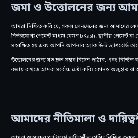
জমা ও উত্তোলনের জন্য আমাদ
আমরা নিশ্চিত করি যে, সকল লেনদেনের জন্য আমাদের কেন্দ্র
নির্ভরযোগ্য পেমেন্ট মাধ্যম যেমন bKash, স্থানীয় পেমেন্ট
সংরক্ষিত হয় এবং আপনি আপনার অ্যাকাউন্ট ড্যাশবোর্ড থেক
উত্তোলনের জন্য যত দ্রুত সম্ভব নির্দেশ পাঠান, এবং নিশ্চিত 
বজায় রাখতে আমরা সর্বোচ্চ চেষ্টা করি। কোনও অজুহাত বা 
আমাদের নীতিমালা ও দায়িত্ব
আমরা আমাদের প্ল্যাটফর্মে দায়িত্বশীল গেমিং নিশ্চিত করতে প্