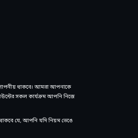
পূর্ণ গোপনীয় থাকবে। আমরা আপনাকে
কাউন্টের সকল কার্যক্রম আপনি নিজে
তা থাকবে যে, আপনি যদি নিয়ম ভেঙে