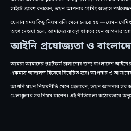
সাইটে প্রবেশ করবেন, তখন আপনার গেমিং অভ্যাস পর্যবেক্ষণ 
খেলার সময় কিছু নিয়মাবলি মেনে চলতে হয় — যেমন গেমিং সী
অংশ নেওয়া হলে, আমাদের ব্যবস্থা থাকবে যেন আপনার অ্যাকা
আইনি প্রযোজ্যতা ও বাংলা
আমরা আমাদের প্ল্যাটফর্ম চালানোর জন্য বাংলাদেশ আইনের অ
একমাত্র আদালত হিসেবে বিবেচিত হবে। আপনার ও আমাদের 
আপনি যখন নিয়মনীতি মেনে খেলবেন, তখন আপনার সব অধিকা
খেলাধুলার সব নিয়ম মানেন। এই নীতিমালা কঠোরভাবে অনুসরণ ক