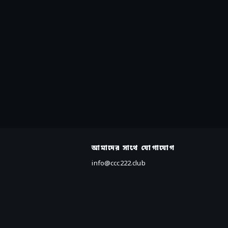
আমাদের সাথে যোগাযোগ
info@ccc222.club